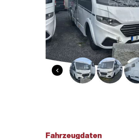
chevron_left
Fahrzeugdaten