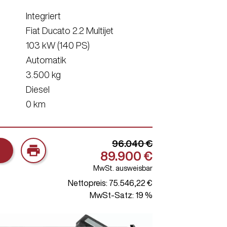
Integriert
Fiat Ducato 2.2 Multijet
103 kW (140 PS)
Automatik
3.500 kg
Diesel
0 km
96.040 €
print
89.900 €
MwSt. ausweisbar
Nettopreis: 75.546,22 €
MwSt-Satz: 19 %