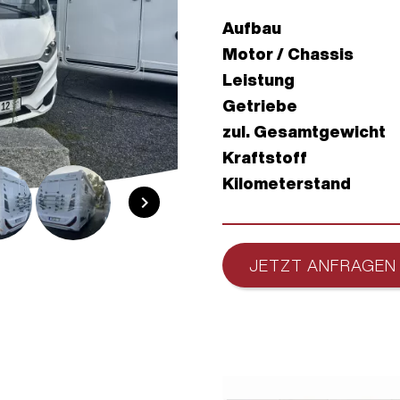
Aufbau
Motor / Chassis
Leistung
Getriebe
zul. Gesamt­gewicht
Kraftstoff
Kilometerstand
chevron_right
JETZT ANFRAGEN