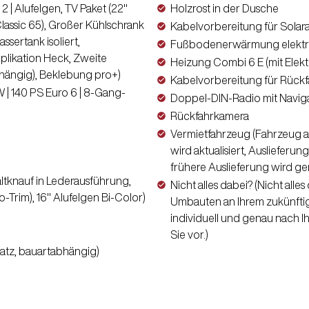
2 | Alufelgen, TV Paket (22"
Holzrost in der Dusche
Classic 65), Großer Kühlschrank
Kabelvorbereitung für Solar
ssertank isoliert,
Fußbodenerwärmung elektri
plikation Heck, Zweite
Heizung Combi 6 E (mit Elektr
ängig), Beklebung pro+)
Kabelvorbereitung für Rück
kW | 140 PS Euro 6 | 8-Gang-
Doppel-DIN-Radio mit Navig
Rückfahrkamera
Vermietfahrzeug (Fahrzeug a
wird aktualisiert, Auslieferu
frühere Auslieferung wird ge
altknauf in Lederausführung,
Nicht alles dabei? (Nicht al
-Trim), 16" Alufelgen Bi-Color)
Umbauten an Ihrem zukünfti
individuell und genau nach I
Sie vor.)
atz, bauartabhängig)