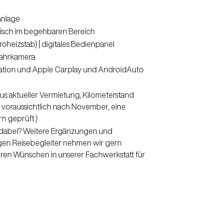
anlage
sch im begehbaren Bereich
oheizstab) | digitales Bedienpanel
fahrkamera
ation und Apple Carplay und AndroidAuto
us aktueller Vermietung, Kilometerstand
ng voraussichtlich nach November, eine
rn geprüft.)
les dabei? Weitere Ergänzungen und
gen Reisebegleiter nehmen wir gern
hren Wünschen in unserer Fachwerkstatt für