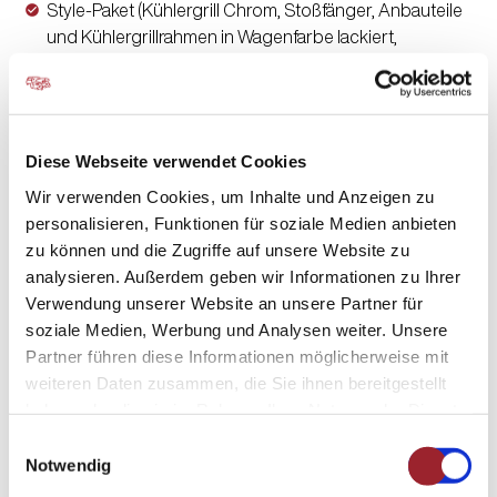
Style-Paket (Kühlergrill Chrom, Stoßfänger, Anbauteile
und Kühlergrillrahmen in Wagenfarbe lackiert,
Nebelscheinwerfer mit Abbiegelicht)
Wohnkomfort-Paket 4 (Einlegeboden mit
Holzoberfläche, Spannbettlaken nach Maß für
Heckbetten individuell an Matratzenkonturen
Diese Webseite verwendet Cookies
angepasst, 4 Kissen mit Bezug, Ambiente-Beleuchtung,
4 x 230 V / 1 x 12 V / 2 x Doppel-USB (USB-A/C)
Wir verwenden Cookies, um Inhalte und Anzeigen zu
Zusatzsteckdosen (inkl. Küchenwand-Verkleidung))
personalisieren, Funktionen für soziale Medien anbieten
zu können und die Zugriffe auf unsere Website zu
Automatische Gasflaschenumschaltanlage mit Crash
analysieren. Außerdem geben wir Informationen zu Ihrer
Sensor und EisEx
Verwendung unserer Website an unsere Partner für
6 kW Diesel-Warmluftheizung mit 10l
soziale Medien, Werbung und Analysen weiter. Unsere
Warmwasserboiler, Höhenkit und 1.800 Watt
Partner führen diese Informationen möglicherweise mit
Elektroheizstab
weiteren Daten zusammen, die Sie ihnen bereitgestellt
Satellitenantenne digital mit 80 cm Spiegel, ohne
haben oder die sie im Rahmen Ihrer Nutzung der Dienste
Receiver
gesammelt haben.
Einwilligungsauswahl
32" Smart-LED-TV mit integrierten Lautsprechern,
Impressum
-
Datenschutz
Notwendig
Fernbedienung, DVD-Laufwerk, HYMER Smart-