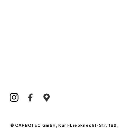
Kontakt
CARBOTEC - Ihr Vertragshändler in Berlin und
Brandenburg für Wohnmobile, Wohnwagen,
Kastenwagen und CamperVans von Bürstner,
Carado, Eriba, Fendt, Hymer, Laika und
Niesmann+Bischoff.
Folgen Sie uns
© CARBOTEC GmbH, Karl-Liebknecht-Str. 182,