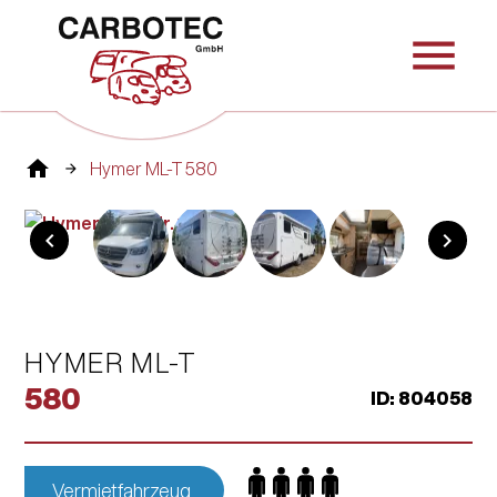
menu
home
Hymer ML-T 580
chevron_left
chevron_right
HYMER ML-T
580
ID: 804058
Vermietfahrzeug