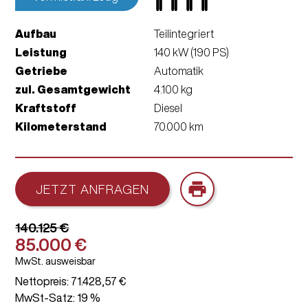
Aufbau
Teilintegriert
Leistung
140 kW (190 PS)
Getriebe
Automatik
zul. Gesamt­gewicht
4.100 kg
Kraftstoff
Diesel
Kilometerstand
70.000 km
print
JETZT ANFRAGEN
140.125 €
85.000 €
MwSt. ausweisbar
Nettopreis: 71.428,57 €
MwSt-Satz: 19 %