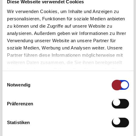
Diese Webseite verwendet Cookies
Automatikgetriebe für Motor 140 PS bei Light
Wir verwenden Cookies, um Inhalte und Anzeigen zu
Fahrgestell
personalisieren, Funktionen für soziale Medien anbieten
Alufelgen 16 Zoll, Fiat-Originalteil, Heavy Fahrgestell (4
zu können und die Zugriffe auf unsere Website zu
Stück)
analysieren. Außerdem geben wir Informationen zu Ihrer
Chassis Design Paket (Kühlergrill mit schwarzem
Verwendung unserer Website an unsere Partner für
Designrahmen, Lenkrad und Schaltknauf in Echtleder,
soziale Medien, Werbung und Analysen weiter. Unsere
Scheinwerfer mit schwarzem Rahmendesign,
Partner führen diese Informationen möglicherweise mit
Armaturenbrettveredlung mit Techno-Trim Design,
weiteren Daten zusammen, die Sie ihnen bereitgestellt
Fiat-Originalteil)
haben oder die sie im Rahmen Ihrer Nutzung der Dienste
Vorbereitung Solaranlage
gesammelt haben.
Einwilligungsauswahl
Wohnwelt Sitzpolster Udine, Kunstleder (taupe)
Impressum
-
Datenschutz
Notwendig
Rückenpolster Udine, Kunstleder (taupe)
Nicht alles dabei? (Nicht alles dabei? Weitere
Präferenzen
Ergänzungen und Umbauten an Ihrem zukünftigen
Reisebegleiter nehmen wir gern individuell und genau
nach Ihren Wünschen in unserer Fachwerkstatt für Sie
Statistiken
vor.)