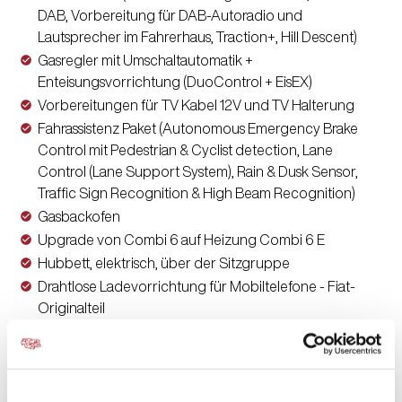
DAB, Vorbereitung für DAB-Autoradio und
Lautsprecher im Fahrerhaus, Traction+, Hill Descent)
Gasregler mit Umschaltautomatik +
Enteisungsvorrichtung (DuoControl + EisEX)
Vorbereitungen für TV Kabel 12V und TV Halterung
Fahrassistenz Paket (Autonomous Emergency Brake
Control mit Pedestrian & Cyclist detection, Lane
Control (Lane Support System), Rain & Dusk Sensor,
Traffic Sign Recognition & High Beam Recognition)
Gasbackofen
Upgrade von Combi 6 auf Heizung Combi 6 E
Hubbett, elektrisch, über der Sitzgruppe
Drahtlose Ladevorrichtung für Mobiltelefone - Fiat-
Originalteil
Klimaautomatik im Fahrerhaus, Fiat-Originalteil
Nebelscheinwerfer mit Kurvenlicht, Fiat-Originalteil
TPMS Reifendruckkontrollsystem
Kraftstofftank 90 l, Fiat Fahrgestell