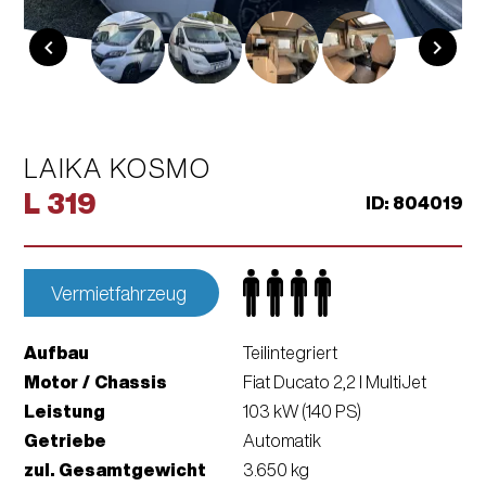
chevron_left
chevron_right
LAIKA KOSMO
L 319
ID: 804019
Vermietfahrzeug
Aufbau
Teilintegriert
Motor / Chassis
Fiat Ducato 2,2 l MultiJet
Leistung
103 kW (140 PS)
Getriebe
Automatik
zul. Gesamt­gewicht
3.650 kg