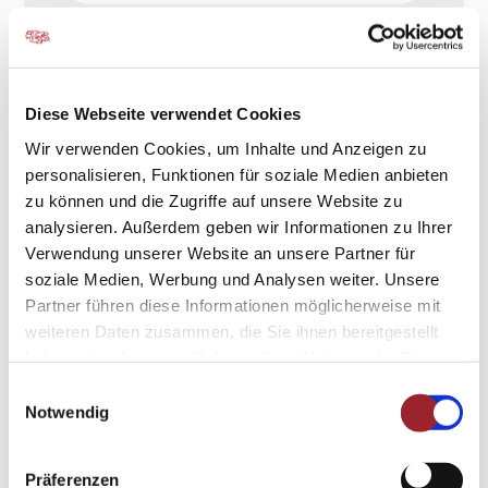
Diese Webseite verwendet Cookies
Wir verwenden Cookies, um Inhalte und Anzeigen zu
personalisieren, Funktionen für soziale Medien anbieten
zu können und die Zugriffe auf unsere Website zu
analysieren. Außerdem geben wir Informationen zu Ihrer
Verwendung unserer Website an unsere Partner für
soziale Medien, Werbung und Analysen weiter. Unsere
Partner führen diese Informationen möglicherweise mit
Auszuführende Arbeiten
weiteren Daten zusammen, die Sie ihnen bereitgestellt
haben oder die sie im Rahmen Ihrer Nutzung der Dienste
Angebotsberatung
gesammelt haben.
Einwilligungsauswahl
Impressum
-
Datenschutz
Notwendig
Hauptuntersuchung
Gasprüfung
Präferenzen