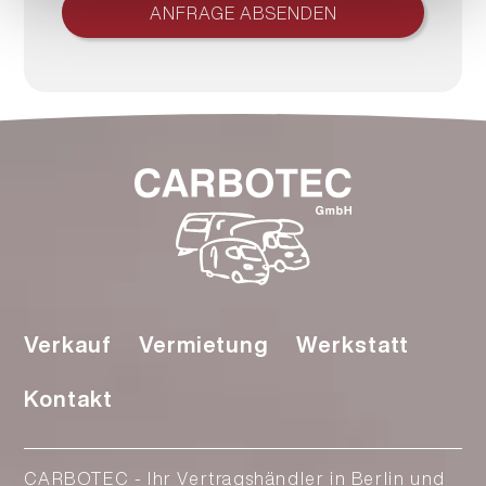
ANFRAGE ABSENDEN
Navigation
Verkauf
Vermietung
Werkstatt
überspringen
Kontakt
CARBOTEC - Ihr Vertragshändler in Berlin und