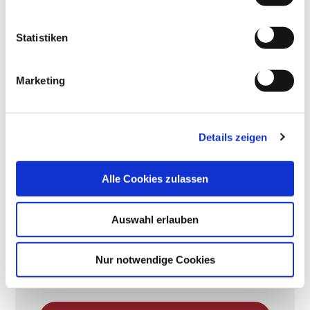
Feuchtigkeitsprüfung
Statistiken
Durchführung von Garantiearbeiten
Montage Zubehör
Marketing
Sonstige
Details zeigen
Alle Cookies zulassen
Ich akzeptiere die Datenschutzerklärung
Wir verarbeiten Ihre, in diesem Formular
Auswahl erlauben
eingegebenen, personenbezogenen Daten
ausschließlich für die Beantwortung bzw.
Verarbeitung Ihrer Anfrage. Wie wir weitere
personenbezogene Daten verarbeiten entnehmen
Nur notwendige Cookies
Sie bitte unserer
Datenschutzerklärung
.