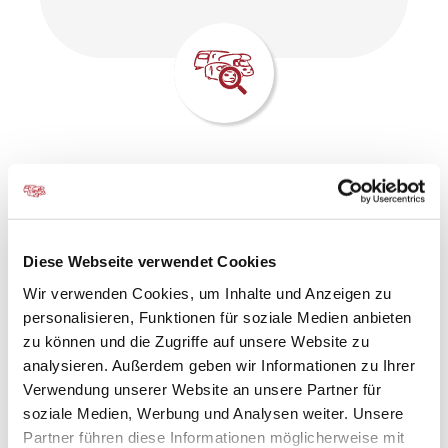
MOBIL REISEN MIT EINEM
STARKEN PARTNER
Diese Webseite verwendet Cookies
- Voller Service von CARBOTEC -
Wir verwenden Cookies, um Inhalte und Anzeigen zu
personalisieren, Funktionen für soziale Medien anbieten
Mit Ihrer Entscheidung für ein Wohnmobil oder einen
zu können und die Zugriffe auf unsere Website zu
Wohnwagen von CARBOTEC erwerben Sie mehr als nur
analysieren. Außerdem geben wir Informationen zu Ihrer
ein Freizeitfahrzeug. Wir verstehen unser Handwerk und
Verwendung unserer Website an unsere Partner für
überzeugen auch nach dem Kauf mit Beratung, Zubehör,
soziale Medien, Werbung und Analysen weiter. Unsere
Wartungs- und Reparaturarbeiten.
Partner führen diese Informationen möglicherweise mit